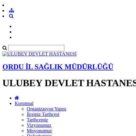
ORDU İL SAĞLIK MÜDÜRLÜĞÜ
ULUBEY DEVLET HASTANES
Kurumsal
Organizasyon Yapısı
İlçemiz Tarihçesi
Tarihçemiz
Vizyonumuz
Misyonumuz