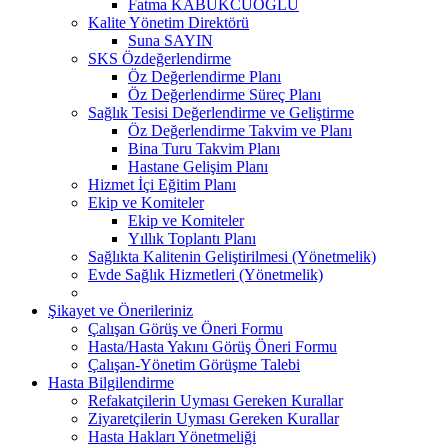
Fatma KABUKCUOĞLU
Kalite Yönetim Direktörü
Suna SAYIN
SKS Özdeğerlendirme
Öz Değerlendirme Planı
Öz Değerlendirme Süreç Planı
Sağlık Tesisi Değerlendirme ve Geliştirme
Öz Değerlendirme Takvim ve Planı
Bina Turu Takvim Planı
Hastane Gelişim Planı
Hizmet İçi Eğitim Planı
Ekip ve Komiteler
Ekip ve Komiteler
Yıllık Toplantı Planı
Sağlıkta Kalitenin Geliştirilmesi (Yönetmelik)
Evde Sağlık Hizmetleri (Yönetmelik)
Şikayet ve Önerileriniz
Çalışan Görüş ve Öneri Formu
Hasta/Hasta Yakını Görüş Öneri Formu
Çalışan-Yönetim Görüşme Talebi
Hasta Bilgilendirme
Refakatçilerin Uyması Gereken Kurallar
Ziyaretçilerin Uyması Gereken Kurallar
Hasta Hakları Yönetmeliği