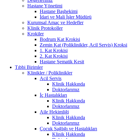
Değerlerimiz
Hastane Yönetimi
Hastane Başhekimi
İdari ve Mali İşler Müdürü
Kurumsal Amaç ve Hedefler
Klinik Protokoller
Krokiler
Bodrum Kat Krokisi
Zemin Kat (Poliklinikler, Acil Servis) Kroksi
1. Kat Krokisi
2. Kat Krokisi
Hastane Şematik Kesit
Tıbbi Birimler
Klinikler / Poliklinikler
Acil Servis
Klinik Hakkında
Doktorlarımız
İç Hastalıkları
Klinik Hakkında
Doktorlarımız
Aile Hekimliği
Klinik Hakkında
Doktorlarımız
Çocuk Sağlığı ve Hastalıkları
Klinik Hakkında