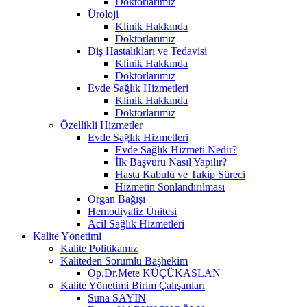
Doktorlarımız
Üroloji
Klinik Hakkında
Doktorlarımız
Diş Hastalıkları ve Tedavisi
Klinik Hakkında
Doktorlarımız
Evde Sağlık Hizmetleri
Klinik Hakkında
Doktorlarımız
Özellikli Hizmetler
Evde Sağlık Hizmetleri
Evde Sağlık Hizmeti Nedir?
İlk Başvuru Nasıl Yapılır?
Hasta Kabulü ve Takip Süreci
Hizmetin Sonlandırılması
Organ Bağışı
Hemodiyaliz Ünitesi
Acil Sağlık Hizmetleri
Kalite Yönetimi
Kalite Politikamız
Kaliteden Sorumlu Başhekim
Op.Dr.Mete KÜÇÜKASLAN
Kalite Yönetimi Birim Çalışanları
Suna SAYIN