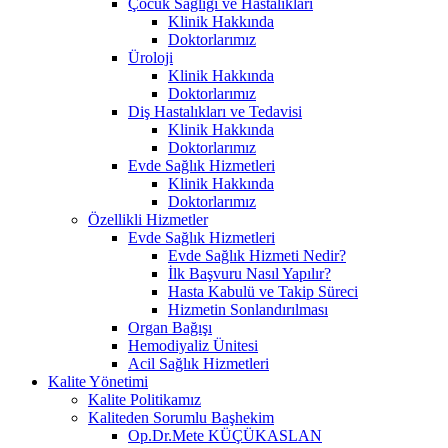
Çocuk Sağlığı ve Hastalıkları
Klinik Hakkında
Doktorlarımız
Üroloji
Klinik Hakkında
Doktorlarımız
Diş Hastalıkları ve Tedavisi
Klinik Hakkında
Doktorlarımız
Evde Sağlık Hizmetleri
Klinik Hakkında
Doktorlarımız
Özellikli Hizmetler
Evde Sağlık Hizmetleri
Evde Sağlık Hizmeti Nedir?
İlk Başvuru Nasıl Yapılır?
Hasta Kabulü ve Takip Süreci
Hizmetin Sonlandırılması
Organ Bağışı
Hemodiyaliz Ünitesi
Acil Sağlık Hizmetleri
Kalite Yönetimi
Kalite Politikamız
Kaliteden Sorumlu Başhekim
Op.Dr.Mete KÜÇÜKASLAN