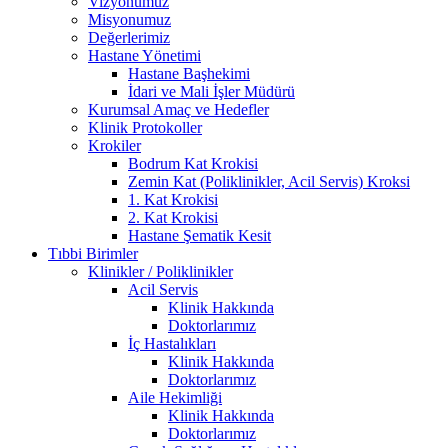
Vizyonumuz
Misyonumuz
Değerlerimiz
Hastane Yönetimi
Hastane Başhekimi
İdari ve Mali İşler Müdürü
Kurumsal Amaç ve Hedefler
Klinik Protokoller
Krokiler
Bodrum Kat Krokisi
Zemin Kat (Poliklinikler, Acil Servis) Kroksi
1. Kat Krokisi
2. Kat Krokisi
Hastane Şematik Kesit
Tıbbi Birimler
Klinikler / Poliklinikler
Acil Servis
Klinik Hakkında
Doktorlarımız
İç Hastalıkları
Klinik Hakkında
Doktorlarımız
Aile Hekimliği
Klinik Hakkında
Doktorlarımız