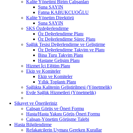
Kalite Yönetimi Birim Çalışanları
Suna SAYIN
Fatma KABUKCUOĞLU
Kalite Yönetim Direktörü
Suna SAYIN
SKS Özdeğerlendirme
Öz Değerlendirme Planı
Öz Değerlendirme Süreç Planı
Sağlık Tesisi Değerlendirme ve Geliştirme
Öz Değerlendirme Takvim ve Planı
Bina Turu Takvim Planı
Hastane Gelişim Planı
Hizmet İçi Eğitim Planı
Ekip ve Komiteler
Ekip ve Komiteler
Yıllık Toplantı Planı
Sağlıkta Kalitenin Geliştirilmesi (Yönetmelik)
Evde Sağlık Hizmetleri (Yönetmelik)
Şikayet ve Önerileriniz
Çalışan Görüş ve Öneri Formu
Hasta/Hasta Yakını Görüş Öneri Formu
Çalışan-Yönetim Görüşme Talebi
Hasta Bilgilendirme
Refakatçilerin Uyması Gereken Kurallar