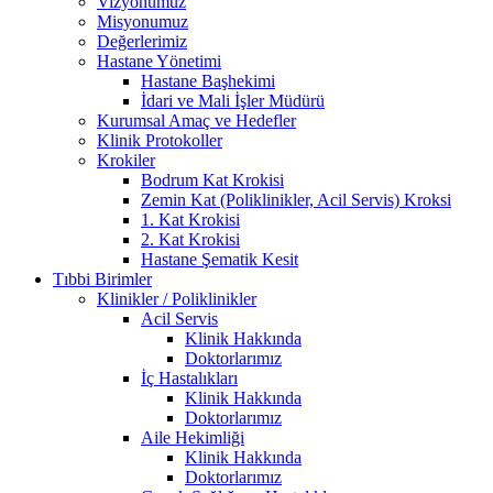
Vizyonumuz
Misyonumuz
Değerlerimiz
Hastane Yönetimi
Hastane Başhekimi
İdari ve Mali İşler Müdürü
Kurumsal Amaç ve Hedefler
Klinik Protokoller
Krokiler
Bodrum Kat Krokisi
Zemin Kat (Poliklinikler, Acil Servis) Kroksi
1. Kat Krokisi
2. Kat Krokisi
Hastane Şematik Kesit
Tıbbi Birimler
Klinikler / Poliklinikler
Acil Servis
Klinik Hakkında
Doktorlarımız
İç Hastalıkları
Klinik Hakkında
Doktorlarımız
Aile Hekimliği
Klinik Hakkında
Doktorlarımız