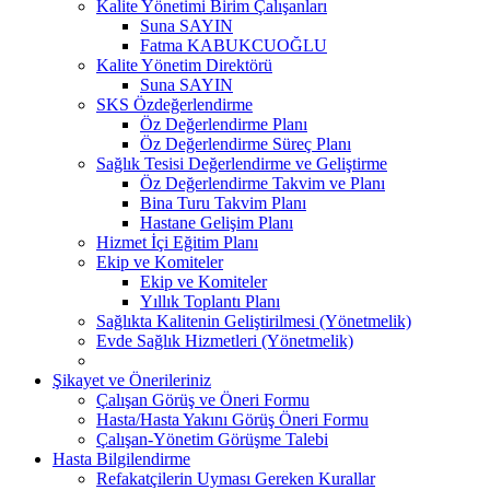
Kalite Yönetimi Birim Çalışanları
Suna SAYIN
Fatma KABUKCUOĞLU
Kalite Yönetim Direktörü
Suna SAYIN
SKS Özdeğerlendirme
Öz Değerlendirme Planı
Öz Değerlendirme Süreç Planı
Sağlık Tesisi Değerlendirme ve Geliştirme
Öz Değerlendirme Takvim ve Planı
Bina Turu Takvim Planı
Hastane Gelişim Planı
Hizmet İçi Eğitim Planı
Ekip ve Komiteler
Ekip ve Komiteler
Yıllık Toplantı Planı
Sağlıkta Kalitenin Geliştirilmesi (Yönetmelik)
Evde Sağlık Hizmetleri (Yönetmelik)
Şikayet ve Önerileriniz
Çalışan Görüş ve Öneri Formu
Hasta/Hasta Yakını Görüş Öneri Formu
Çalışan-Yönetim Görüşme Talebi
Hasta Bilgilendirme
Refakatçilerin Uyması Gereken Kurallar