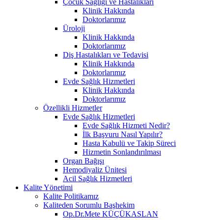
Çocuk Sağlığı ve Hastalıkları
Klinik Hakkında
Doktorlarımız
Üroloji
Klinik Hakkında
Doktorlarımız
Diş Hastalıkları ve Tedavisi
Klinik Hakkında
Doktorlarımız
Evde Sağlık Hizmetleri
Klinik Hakkında
Doktorlarımız
Özellikli Hizmetler
Evde Sağlık Hizmetleri
Evde Sağlık Hizmeti Nedir?
İlk Başvuru Nasıl Yapılır?
Hasta Kabulü ve Takip Süreci
Hizmetin Sonlandırılması
Organ Bağışı
Hemodiyaliz Ünitesi
Acil Sağlık Hizmetleri
Kalite Yönetimi
Kalite Politikamız
Kaliteden Sorumlu Başhekim
Op.Dr.Mete KÜÇÜKASLAN