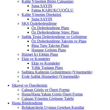
Kalite Yönetimi Birim Çalışanları
Suna SAYIN
Fatma KABUKCUOĞLU
Kalite Yönetim Direktörü
Suna SAYIN
SKS Özdeğerlendirme
Öz Değerlendirme Planı
Öz Değerlendirme Süreç Planı
Sağlık Tesisi Değerlendirme ve Geliştirme
Öz Değerlendirme Takvim ve Planı
Bina Turu Takvim Planı
Hastane Gelişim Planı
Hizmet İçi Eğitim Planı
Ekip ve Komiteler
Ekip ve Komiteler
Yıllık Toplantı Planı
Sağlıkta Kalitenin Geliştirilmesi (Yönetmelik)
Evde Sağlık Hizmetleri (Yönetmelik)
Şikayet ve Önerileriniz
Çalışan Görüş ve Öneri Formu
Hasta/Hasta Yakını Görüş Öneri Formu
Çalışan-Yönetim Görüşme Talebi
Hasta Bilgilendirme
Refakatçilerin Uyması Gereken Kurallar