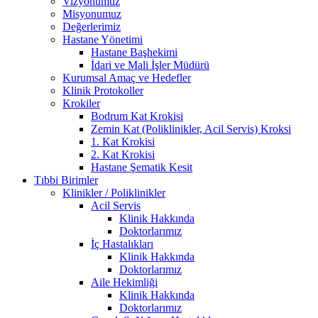
Vizyonumuz
Misyonumuz
Değerlerimiz
Hastane Yönetimi
Hastane Başhekimi
İdari ve Mali İşler Müdürü
Kurumsal Amaç ve Hedefler
Klinik Protokoller
Krokiler
Bodrum Kat Krokisi
Zemin Kat (Poliklinikler, Acil Servis) Kroksi
1. Kat Krokisi
2. Kat Krokisi
Hastane Şematik Kesit
Tıbbi Birimler
Klinikler / Poliklinikler
Acil Servis
Klinik Hakkında
Doktorlarımız
İç Hastalıkları
Klinik Hakkında
Doktorlarımız
Aile Hekimliği
Klinik Hakkında
Doktorlarımız