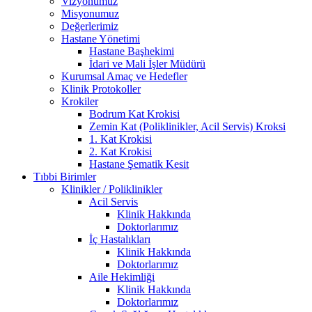
Vizyonumuz
Misyonumuz
Değerlerimiz
Hastane Yönetimi
Hastane Başhekimi
İdari ve Mali İşler Müdürü
Kurumsal Amaç ve Hedefler
Klinik Protokoller
Krokiler
Bodrum Kat Krokisi
Zemin Kat (Poliklinikler, Acil Servis) Kroksi
1. Kat Krokisi
2. Kat Krokisi
Hastane Şematik Kesit
Tıbbi Birimler
Klinikler / Poliklinikler
Acil Servis
Klinik Hakkında
Doktorlarımız
İç Hastalıkları
Klinik Hakkında
Doktorlarımız
Aile Hekimliği
Klinik Hakkında
Doktorlarımız