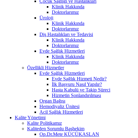
Çocuk Sağlığı ve Hastalıkları
Klinik Hakkında
Doktorlarımız
Üroloji
Klinik Hakkında
Doktorlarımız
Diş Hastalıkları ve Tedavisi
Klinik Hakkında
Doktorlarımız
Evde Sağlık Hizmetleri
Klinik Hakkında
Doktorlarımız
Özellikli Hizmetler
Evde Sağlık Hizmetleri
Evde Sağlık Hizmeti Nedir?
İlk Başvuru Nasıl Yapılır?
Hasta Kabulü ve Takip Süreci
Hizmetin Sonlandırılması
Organ Bağışı
Hemodiyaliz Ünitesi
Acil Sağlık Hizmetleri
Kalite Yönetimi
Kalite Politikamız
Kaliteden Sorumlu Başhekim
Op.Dr.Mete KÜÇÜKASLAN