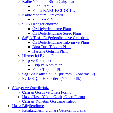
Kalite Yönetimi Birim Çalışanları
Suna SAYIN
Fatma KABUKCUOĞLU
Kalite Yönetim Direktörü
Suna SAYIN
SKS Özdeğerlendirme
Öz Değerlendirme Planı
Öz Değerlendirme Süreç Planı
Sağlık Tesisi Değerlendirme ve Geliştirme
Öz Değerlendirme Takvim ve Planı
Bina Turu Takvim Planı
Hastane Gelişim Planı
Hizmet İçi Eğitim Planı
Ekip ve Komiteler
Ekip ve Komiteler
Yıllık Toplantı Planı
Sağlıkta Kalitenin Geliştirilmesi (Yönetmelik)
Evde Sağlık Hizmetleri (Yönetmelik)
Şikayet ve Önerileriniz
Çalışan Görüş ve Öneri Formu
Hasta/Hasta Yakını Görüş Öneri Formu
Çalışan-Yönetim Görüşme Talebi
Hasta Bilgilendirme
Refakatçilerin Uyması Gereken Kurallar