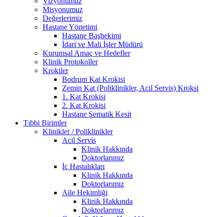
Vizyonumuz
Misyonumuz
Değerlerimiz
Hastane Yönetimi
Hastane Başhekimi
İdari ve Mali İşler Müdürü
Kurumsal Amaç ve Hedefler
Klinik Protokoller
Krokiler
Bodrum Kat Krokisi
Zemin Kat (Poliklinikler, Acil Servis) Kroksi
1. Kat Krokisi
2. Kat Krokisi
Hastane Şematik Kesit
Tıbbi Birimler
Klinikler / Poliklinikler
Acil Servis
Klinik Hakkında
Doktorlarımız
İç Hastalıkları
Klinik Hakkında
Doktorlarımız
Aile Hekimliği
Klinik Hakkında
Doktorlarımız