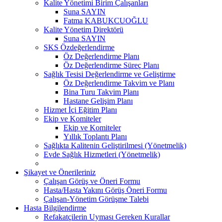
Kalite Yönetimi Birim Çalışanları
Suna SAYIN
Fatma KABUKCUOĞLU
Kalite Yönetim Direktörü
Suna SAYIN
SKS Özdeğerlendirme
Öz Değerlendirme Planı
Öz Değerlendirme Süreç Planı
Sağlık Tesisi Değerlendirme ve Geliştirme
Öz Değerlendirme Takvim ve Planı
Bina Turu Takvim Planı
Hastane Gelişim Planı
Hizmet İçi Eğitim Planı
Ekip ve Komiteler
Ekip ve Komiteler
Yıllık Toplantı Planı
Sağlıkta Kalitenin Geliştirilmesi (Yönetmelik)
Evde Sağlık Hizmetleri (Yönetmelik)
Şikayet ve Önerileriniz
Çalışan Görüş ve Öneri Formu
Hasta/Hasta Yakını Görüş Öneri Formu
Çalışan-Yönetim Görüşme Talebi
Hasta Bilgilendirme
Refakatçilerin Uyması Gereken Kurallar