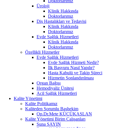
Doktorlarımız
Üroloji
Klinik Hakkında
Doktorlarımız
Diş Hastalıkları ve Tedavisi
Klinik Hakkında
Doktorlarımız
Evde Sağlık Hizmetleri
Klinik Hakkında
Doktorlarımız
Özellikli Hizmetler
Evde Sağlık Hizmetleri
Evde Sağlık Hizmeti Nedir?
İlk Başvuru Nasıl Yapılır?
Hasta Kabulü ve Takip Süreci
Hizmetin Sonlandırılması
Organ Bağışı
Hemodiyaliz Ünitesi
Acil Sağlık Hizmetleri
Kalite Yönetimi
Kalite Politikamız
Kaliteden Sorumlu Başhekim
Op.Dr.Mete KÜÇÜKASLAN
Kalite Yönetimi Birim Çalışanları
Suna SAYIN