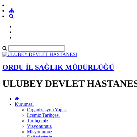
ORDU İL SAĞLIK MÜDÜRLÜĞÜ
ULUBEY DEVLET HASTANES
Kurumsal
Organizasyon Yapısı
İlçemiz Tarihçesi
Tarihçemiz
Vizyonumuz
Misyonumuz