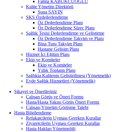
Fatma KABUKCUOĞLU
Kalite Yönetim Direktörü
Suna SAYIN
SKS Özdeğerlendirme
Öz Değerlendirme Planı
Öz Değerlendirme Süreç Planı
Sağlık Tesisi Değerlendirme ve Geliştirme
Öz Değerlendirme Takvim ve Planı
Bina Turu Takvim Planı
Hastane Gelişim Planı
Hizmet İçi Eğitim Planı
Ekip ve Komiteler
Ekip ve Komiteler
Yıllık Toplantı Planı
Sağlıkta Kalitenin Geliştirilmesi (Yönetmelik)
Evde Sağlık Hizmetleri (Yönetmelik)
Şikayet ve Önerileriniz
Çalışan Görüş ve Öneri Formu
Hasta/Hasta Yakını Görüş Öneri Formu
Çalışan-Yönetim Görüşme Talebi
Hasta Bilgilendirme
Refakatçilerin Uyması Gereken Kurallar
Ziyaretçilerin Uyması Gereken Kurallar
Hasta Hakları Yönetmeliği