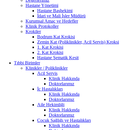
Değerlerimiz
Hastane Yönetimi
Hastane Başhekimi
İdari ve Mali İşler Müdürü
Kurumsal Amaç ve Hedefler
Klinik Protokoller
Krokiler
Bodrum Kat Krokisi
Zemin Kat (Poliklinikler, Acil Servis) Kroksi
1. Kat Krokisi
2. Kat Krokisi
Hastane Şematik Kesit
Tıbbi Birimler
Klinikler / Poliklinikler
Acil Servis
Klinik Hakkında
Doktorlarımız
İç Hastalıkları
Klinik Hakkında
Doktorlarımız
Aile Hekimliği
Klinik Hakkında
Doktorlarımız
Çocuk Sağlığı ve Hastalıkları
Klinik Hakkında