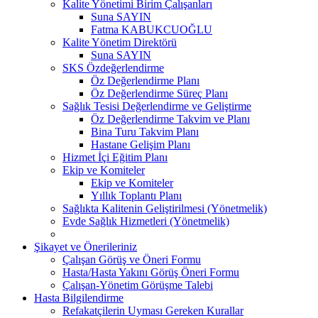
Kalite Yönetimi Birim Çalışanları
Suna SAYIN
Fatma KABUKCUOĞLU
Kalite Yönetim Direktörü
Suna SAYIN
SKS Özdeğerlendirme
Öz Değerlendirme Planı
Öz Değerlendirme Süreç Planı
Sağlık Tesisi Değerlendirme ve Geliştirme
Öz Değerlendirme Takvim ve Planı
Bina Turu Takvim Planı
Hastane Gelişim Planı
Hizmet İçi Eğitim Planı
Ekip ve Komiteler
Ekip ve Komiteler
Yıllık Toplantı Planı
Sağlıkta Kalitenin Geliştirilmesi (Yönetmelik)
Evde Sağlık Hizmetleri (Yönetmelik)
Şikayet ve Önerileriniz
Çalışan Görüş ve Öneri Formu
Hasta/Hasta Yakını Görüş Öneri Formu
Çalışan-Yönetim Görüşme Talebi
Hasta Bilgilendirme
Refakatçilerin Uyması Gereken Kurallar