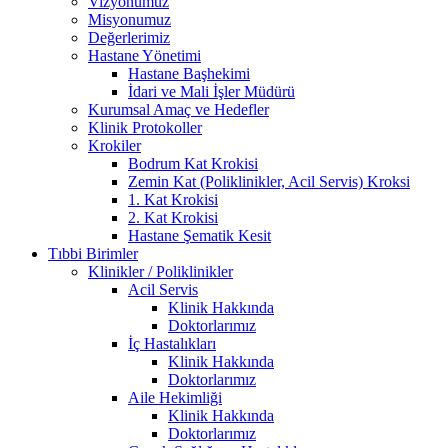
Vizyonumuz
Misyonumuz
Değerlerimiz
Hastane Yönetimi
Hastane Başhekimi
İdari ve Mali İşler Müdürü
Kurumsal Amaç ve Hedefler
Klinik Protokoller
Krokiler
Bodrum Kat Krokisi
Zemin Kat (Poliklinikler, Acil Servis) Kroksi
1. Kat Krokisi
2. Kat Krokisi
Hastane Şematik Kesit
Tıbbi Birimler
Klinikler / Poliklinikler
Acil Servis
Klinik Hakkında
Doktorlarımız
İç Hastalıkları
Klinik Hakkında
Doktorlarımız
Aile Hekimliği
Klinik Hakkında
Doktorlarımız